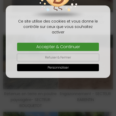
Parking - SECTEUR ELBEUF
Création complète-
Ce site utilise des cookies et vous donne le
SECTEUR FOURMETOT
contrôle sur ceux que vous souhaitez
activer
Accepter & Continuer
Refuser & Fermer
Personnaliser
Retenue en terre en poutre
Engazonnement - SECTEUR
paysagère- SECTEUR
BARENTIN
BOUQUETOT