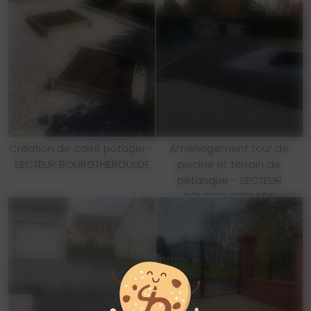
Création de carré potager -
Aménagement tour de
SECTEUR BOURGTHEROULDE
piscine et terrain de
pétanque - SECTEUR
BOURGTHEROULDE