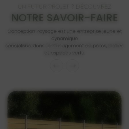
UN FUTUR PROJET ? DÉCOUVREZ
NOTRE SAVOIR-FAIRE
Conception Paysage est une entreprise jeune et
dynamique
spécialisée dans l'aménagement de parcs, jardins
et espaces verts.