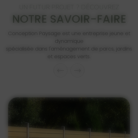
UN FUTUR PROJET ? DÉCOUVREZ
NOTRE SAVOIR-FAIRE
Conception Paysage est une entreprise jeune et
dynamique
spécialisée dans l'aménagement de parcs, jardins
et espaces verts.