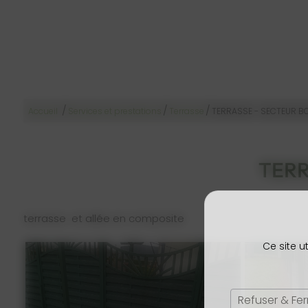
/
/
/
Accueil
Services et prestations
Terrasse
TERRASSE - SECTEUR 
TERR
terrasse et allée en composite
Ce site u
Refuser & Fe