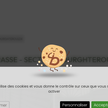
BOURGHTEROULDE
ASSE - SECTEUR BOURGHTER
tilise des cookies et vous donne le contrôle sur ceux que vous
activer
Personnaliser
Accept
rmer