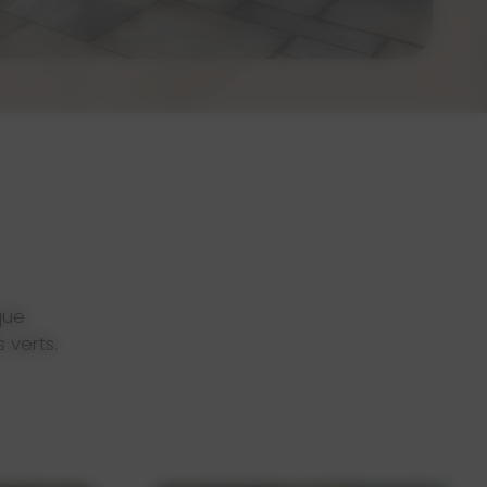
que
 verts.