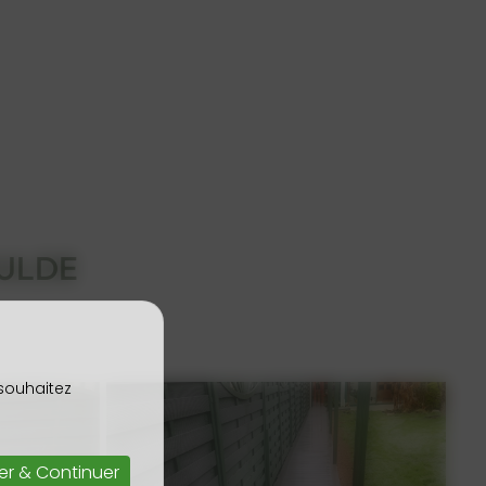
OULDE
 souhaitez
er & Continuer