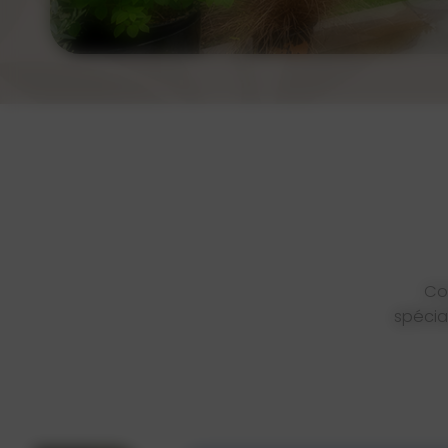
Co
spécia