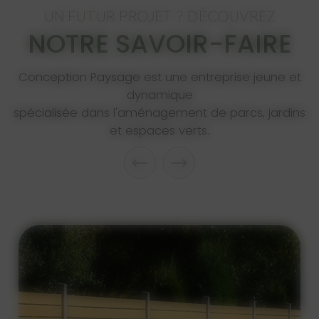
UN FUTUR PROJET ? DÉCOUVREZ
NOTRE SAVOIR-FAIRE
Conception Paysage est une entreprise jeune et
dynamique
spécialisée dans l'aménagement de parcs, jardins
et espaces verts.