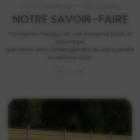
UN FUTUR PROJET ? DÉCOUVREZ
NOTRE SAVOIR-FAIRE
Conception Paysage est une entreprise jeune et
dynamique
spécialisée dans l'aménagement de parcs, jardins
et espaces verts.